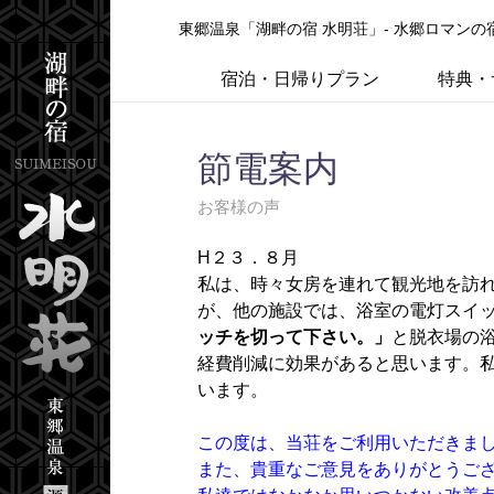
東郷温泉「湖畔の宿 水明荘」- 水郷ロマン
宿泊・日帰りプラン
特典・
節電案内
お客様の声
H２３．８月
私は、時々女房を連れて観光地を訪
が、他の施設では、浴室の電灯スイ
ッチを切って下さい。」
と脱衣場の
経費削減に効果があると思います。私
います。
この度は、当荘をご利用いただきま
また、貴重なご意見をありがとうご