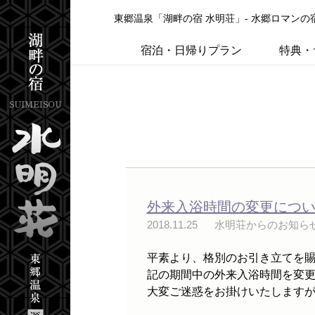
東郷温泉「湖畔の宿 水明荘」- 水郷ロマン
宿泊・日帰りプラン
特典・
外来入浴時間の変更につ
2018.11.25
水明荘からのお知ら
平素より、格別のお引き立てを賜
記の期間中の外来入浴時間を変更
大変ご迷惑をお掛けいたしますが、