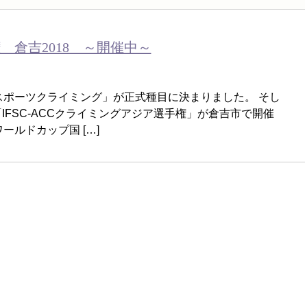
倉吉2018 ～開催中～
「スポーツクライミング」が正式種目に決まりました。 そし
IFSC-ACCクライミングアジア選手権」が倉吉市で開催
ールドカップ国 […]