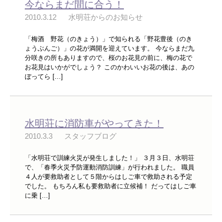
今ならまだ間に合う！
2010.3.12
水明荘からのお知らせ
「梅酒 野花（のきょう）」で知られる「野花豊後（のき
ょうぶんご）」の花が満開を迎えています。 今ならまだ九
分咲きの所もありますので、桜のお花見の前に、梅の花で
お花見はいかがでしょう？ このかわいいお花の後は、あの
ぼってら […]
水明荘に消防車がやってきた！
2010.3.3
スタッフブログ
「水明荘で訓練火災が発生しました！」 ３月３日、水明荘
で、「春季火災予防運動消防訓練」が行われました。 職員
４人が要救助者として５階からはしご車で救助される予定
でした。 もちろん私も要救助者に立候補！ だってはしご車
に乗 […]