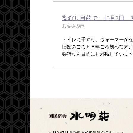
梨狩り目的で 10月3日 
お客様の声
トイレに手すり、ウォーマーが
旧館のころＨ５年ころ初めて来まし
梨狩りも目的にお邪魔しています。
〒689-0713 鳥取県東伯郡湯梨浜町旭１３２