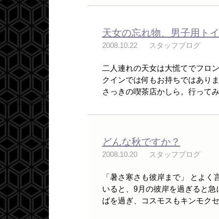
天女の忘れ物、男子用ト
2008.10.22
スタッフブログ
二人連れの天女は大慌てでフロン
クインでは何もお持ちではありま
さっきの喫茶店かしら。行ってみま
どんな秋ですか？
2008.10.20
スタッフブログ
「暑さ寒さも彼岸まで」 とよく
いると、9月の彼岸を過ぎると急
ばを過ぎ、コスモスもキンモクセイ