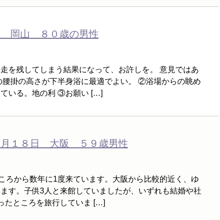
日 岡山 ８０歳の男性
走を残してしまう結果になって、お許しを。 意見ではあ
の腰掛の高さが下半身浴に最適でよい。 ②浴場からの眺め
いる。地の利 ③お願い […]
０月１８日 大阪 ５９歳男性
のころから数年に1度来ています。大阪から比較的近く、ゆ
ます。子供3人と来館していましたが、いずれも結婚や社
たところを旅行していま […]