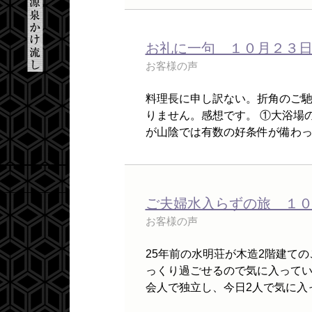
お礼に一句 １０月２３
お客様の声
料理長に申し訳ない。折角のご馳
りません。感想です。 ①大浴場
が山陰では有数の好条件が備わって
ご夫婦水入らずの旅 １
お客様の声
25年前の水明荘が木造2階建て
っくり過ごせるので気に入ってい
会人で独立し、今日2人で気に入っ