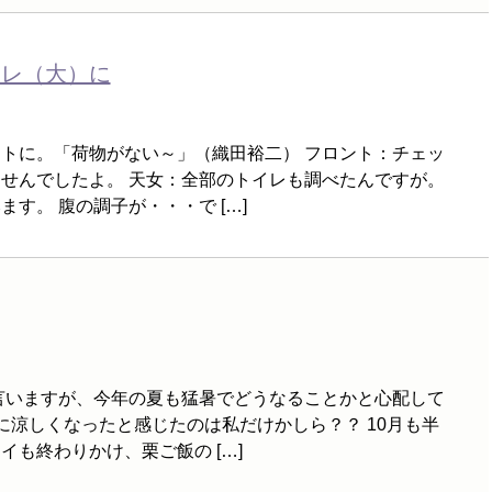
イレ（大）に
トに。「荷物がない～」（織田裕二） フロント：チェッ
せんでしたよ。 天女：全部のトイレも調べたんですが。
す。 腹の調子が・・・で […]
言いますが、今年の夏も猛暑でどうなることかと心配して
に涼しくなったと感じたのは私だけかしら？？ 10月も半
も終わりかけ、栗ご飯の […]