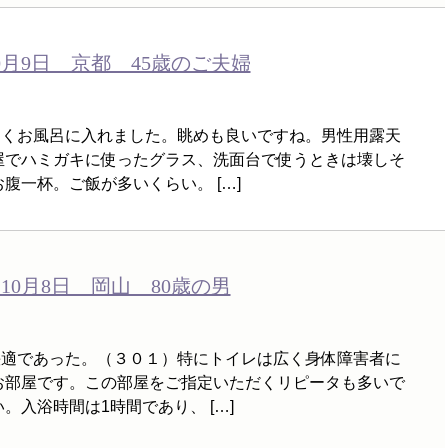
月9日 京都 45歳のご夫婦
よくお風呂に入れました。眺めも良いですね。男性用露天
屋でハミガキに使ったグラス、洗面台で使うときは壊しそ
腹一杯。ご飯が多いくらい。 […]
0月8日 岡山 80歳の男
快適であった。（３０１）特にトイレは広く身体障害者に
お部屋です。この部屋をご指定いただくリピータも多いで
。入浴時間は1時間であり、 […]