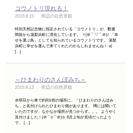
コウノトリ現れる！
2019.8.15
周辺の自然景観
特別天然記念物に指定されている「コウノトリ」が、数週
間前から湯梨浜町に滞在しています。 ヾ(＠⌒▽⌒＠)ﾉ 「幸
せを運ぶ鳥」としても知られているコウノトリです。 湯梨
浜町に幸せを運んで来てくれたのかもしれませんね！ o(
[…]
～ひまわりのさんぽみち～
2019.8.13
周辺の自然景観
水明荘から車で約8分程の場所に、「ひまわりのさんぽみ
ち」と名付けられたひまわり畑があります。 噂には聞いて
いたのですが、なかなか場所が見つからず。。。 ようやく
見付けました！(＠⌒ο⌒＠)ｂ 8月上旬が見頃だったよう
で、 […]