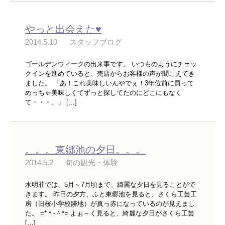
やっと出会えた♥
2014.5.10
スタッフブログ
ゴールデンウィークの出来事です。 いつものようにチェッ
クインを進めていると、売店からお客様の声が聞こえてき
ました。 「あ！これ美味しいんやでぇ！3年位前に買って
めっちゃ美味しくてずっと探してたのにどこにもなく
て・・・。」 […]
。。。東郷池の夕日。。。
2014.5.2
旬の観光・体験
水明荘では、5月～7月頃まで、綺麗な夕日を見ることがで
きます。 昨日の夕方、ふと東郷池を見ると、さくら工芸工
房（旧桜小学校跡地）が真っ赤になっているのが見えまし
た。 =*＾-＾*= よぉ～く見ると、綺麗な夕日がさくら工芸
[…]