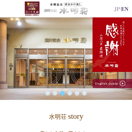
JP
EN
/
story
水明荘