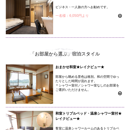
ビジネス・一人旅の方へお勧めです。
一名様：6,050円より
「お部屋から選ぶ」宿泊スタイル
おまかせ和室★レイクビュー★
部屋から眺める景色は格別。和の空間でゆっ
たりとした時間が流れます。
＊シャワー室付／シャワー室なしのお部屋を
ご選択いただけません。
和室トリプルベッド・温泉シャワー室付★
レイクビュー★
客室に温泉シャワールームのあるトリプルベ