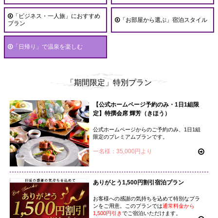
「ビジネス・一人旅」におすすめ
「お部屋から選ぶ」宿泊スタイル
プラン
「日帰り」で温泉を楽しむ
「期間限定」特別プラン
【公式ホームページ予約のみ・1日1組限
定】特撰会席 輝芳（きほう）
公式ホームページからのご予約のみ、1日1組
限定のプレミアムプランです。
一名様：35,000円より
ありがとう1,500円割引宿泊プラン
お客様への感謝の気持ちを込めて特別なプラ
ンをご用意。このプランでは
通常料金から
1,500円引き
でご宿泊いただけます。