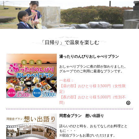
「日帰り」で温泉を楽しむ
湯ったりのんびりおしゃべりプラン
おしゃべりプランに夜の部が加わりました。
グループでのご利用に最適なプランです。
一名様：
【昼の部】おひとり様 3,500円（女性限
定）
【夜の部】おひとり様 5,000円（性別不
問）
同窓会プラン 想い出語り
語らいのひと時を、おもてなしのお料理とと
もに・・・
※宿泊プランもお選びいただけます。