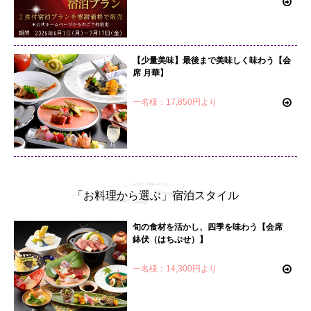
【少量美味】最後まで美味しく味わう【会
席 月華】
一名様：17,850円より
「お料理から選ぶ」宿泊スタイル
旬の食材を活かし、四季を味わう【会席
鉢伏（はちぶせ）】
一名様：14,300円より