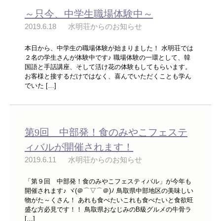
～只今、中学生職場体験中～
2019.6.18
水明荘からのお知らせ
本日から、中学生の職場体験が始まりました！ 水明荘では
２名の学生さんが体験中です♪ 職場体験の一環として、韓
国語と手話講座、そして活け花の体験もしてもらいます。
お客様と接するだけではなく、喜んでいただくことも学ん
でいた […]
第9回 中部発！食のみやこフェステ
ィバルが開催されます！
2019.6.11
水明荘からのお知らせ
「第９回 中部発！食のみやこフェスティバル」が今年も
開催されます♪ ヾ(＠⌒▽⌒＠)ﾉ 鳥取県中部地区の美味しい
物がた～くさん！ あれも食べたいこれも食べたいと食欲旺
盛な方必見です！！ 鳥取県おなじみのB級グルメの牛骨ラ
[…]