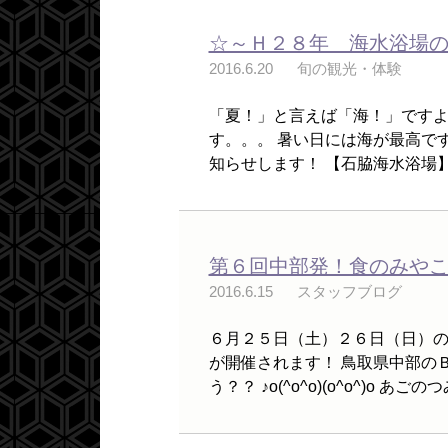
☆～Ｈ２８年 海水浴場
2016.6.20
旬の観光・体験
「夏！」と言えば「海！」ですよね♪ 
す。。。 暑い日には海が最高で
知らせします！ 【石脇海水浴場】 
第６回中部発！食のみや
2016.6.15
スタッフブログ
６月２５日（土）２６日（日）
が開催されます！ 鳥取県中部の
う？？ ♪o(^o^o)(o^o^)o あごの