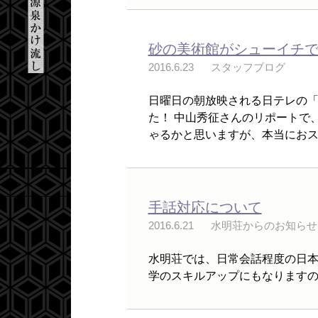
砂の美術館がシューイチで
2016.6.23
スタッフブログ
日曜日の朝放映される日テレの
た！ 中山秀征さんのリポートで
ゃるかと思いますが、本当におスス
手話対応について
2016.6.21
水明荘からのお知らせ
水明荘では、日常会話程度の日本
学のスキルアップにもなります