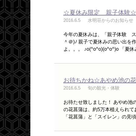
☆夏休み限定 親子体験
2016.6.5
水明荘からのお知らせ
今年の夏休みは、「親子体験 ス
＾＠)ﾉ 親子で夏休みの思い出を
よ。。。 ♪o(^o^o)(o^o^)o 「夏
お待ちかね☆あやめ池の
2016.6.5
旬の観光・体験
お待たせ致しました！ あやめ池の
の花菖蒲は、約5万本植えられて
「花菖蒲」と「スイレン」の見頃で