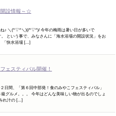
の開設情報～☆
＼(^▽^＼)(/^▽^)/ 今年の梅雨は暑い日が多いで
す。 という事で、みなさんに「海水浴場の開設状況」をお
「快水浴場 […]
こフェスティバル開催！
の２日間、「第６回中部発！食のみやこフェスティバル」
Ｂ級グルメ。。。 今年はどんな美味しい物が出るのでしょ
つみれ汁の […]