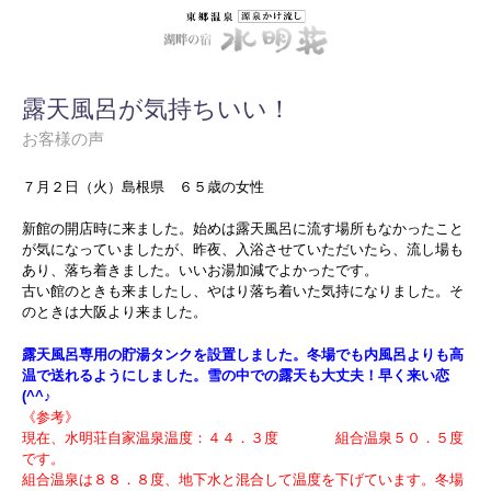
露天風呂が気持ちいい！
お客様の声
７月２日（火）島根県 ６５歳の女性
新館の開店時に来ました。始めは露天風呂に流す場所もなかったこと
が気になっていましたが、昨夜、入浴させていただいたら、流し場も
あり、落ち着きました。いいお湯加減でよかったです。
古い館のときも来ましたし、やはり落ち着いた気持になりました。そ
のときは大阪より来ました。
露天風呂専用の貯湯タンクを設置しました。冬場でも内風呂よりも高
温で送れるようにしました。雪の中での露天も大丈夫！早く来い恋
(^^♪
《参考》
現在、水明荘自家温泉温度：４４．３度 組合温泉５０．５度
です。
組合温泉は８８．８度、地下水と混合して温度を下げています。冬場