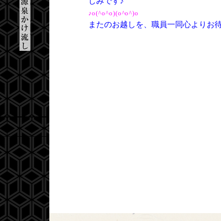
しみです♪
♪o(^o^o)(o^o^)o
またのお越しを、職員一同心よりお