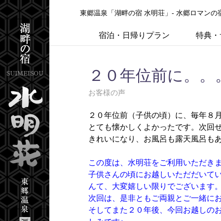
東郷温泉「湖畔の宿 水明荘」- 水郷ロマン
宿泊・日帰りプラン
特典・
２０年位前に。。
お客様の声
２０年位前（子供の頃）に、毎年８
とても懐かしくよかったです。次回
きれいになり、お風呂も露天風呂も
この度は、水明荘をご利用いただき
子供さんの頃にお越しいただだいて
んて、大変嬉しい限りでございます
次回は、是非ともご両親とご一緒に
そしてまた２０年後、今回お越しの