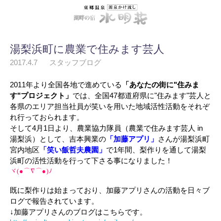
湯梨浜町に農業で住みます芸人
2017.4.7
スタッフブログ
2011年より全国各地で進めている
「あなたの街に"住みま
す"プロジェクト」
では、全国47都道府県に"住みます"芸人と
各県のエリア担当社員が笑いを用いた地域活性活動をそれぞ
れ行っておられます。
そして4月1日より、農業協力隊員（農業で住みます芸人 in
湯梨浜）として、吉本興業の
「加藤アプリ」
さんが湯梨浜町
宮内地区
「笑い飯哲夫農園」
で1年間、梨作りを通して湯梨
浜町の活性活動を行って下さる事になりました！
ヾ(●⌒∇⌒●)ﾉ
既に梨作りは始まっており、加藤アプリさんの活動を日々ブ
ログで報告されています。
↓加藤アプリさんのブログはこちらです。