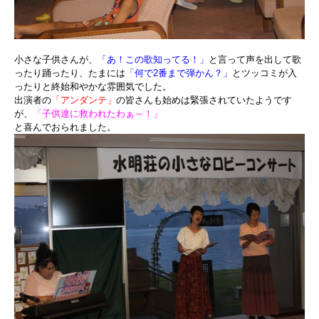
小さな子供さんが、
「あ！この歌知ってる！」
と言って声を出して歌
ったり踊ったり、たまには
「何で2番まで弾かん？」
とツッコミが入
ったりと終始和やかな雰囲気でした。
出演者の
「アンダンテ」
の皆さんも始めは緊張されていたようです
が、
「子供達に救われたわぁ～！」
と喜んでおられました。