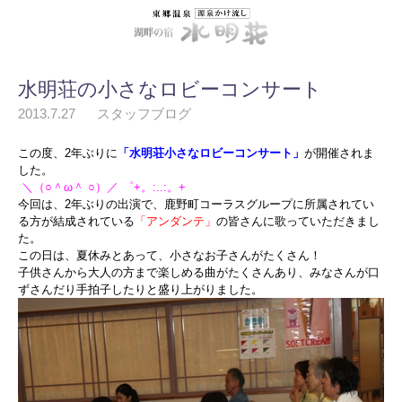
水明荘の小さなロビーコンサート
2013.7.27
スタッフブログ
この度、2年ぶりに
「水明荘小さなロビーコンサート」
が開催されま
した。
＼（○＾ω＾ ○）／ ゜+。:..:。+
今回は、2年ぶりの出演で、鹿野町コーラスグループに所属されてい
る方が結成されている
「アンダンテ
」
の皆さんに歌っていただきまし
た。
この日は、夏休みとあって、小さなお子さんがたくさん！
子供さんから大人の方まで楽しめる曲がたくさんあり、みなさんが口
ずさんだり手拍子したりと盛り上がりました。