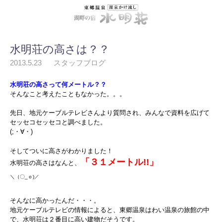
水明荘の高さは？？
2013.5.23
スタッフブログ
水明荘の高さって何メートル？？
そんなこと考えたこともなかった。。。
先日、地元ケーブルテレビさんより質問され、みんなで資料を広げて
セッセコセッセコと調べました。
(;・∀・)
そしてついに高さがわかりました！
「３１メートル!!」
水明荘の高さはなんと、
＼（〇_ｏ)／
そんなに高かったんだ・・・。
地元ケーブルテレビの情報によると、東郷温泉はわい温泉の旅館の中
で、水明荘は２番目に高い建物だそうです。