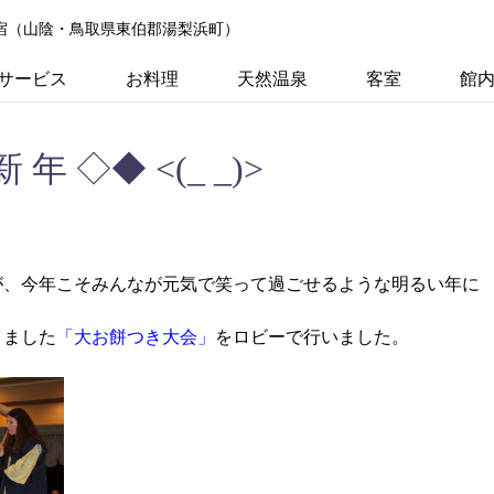
の宿（山陰・鳥取県東伯郡湯梨浜町）
サービス
お料理
天然温泉
客室
館
新 年 ◇◆ <(_ _)>
が、今年こそみんなが元気で笑って過ごせるような明るい年に
りました
「大お餅つき大会」
をロビーで行いました。
。