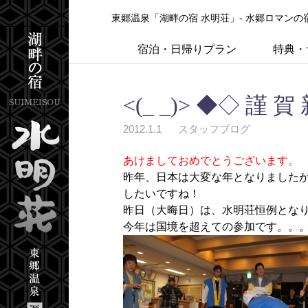
東郷温泉「湖畔の宿 水明荘」- 水郷ロマン
宿泊・日帰りプラン
特典・
<(_ _)> ◆◇ 謹 賀 
2012.1.1
スタッフブログ
あけましておめでとうございます。
昨年、日本は大変な年となりました
したいですね！
昨日（大晦日）は、水明荘恒例とな
今年は国境を超えての参加です。。