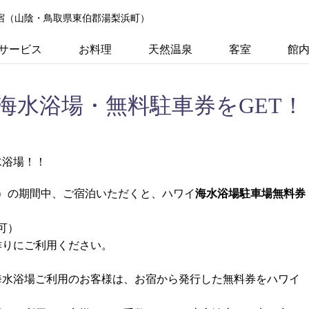
の宿（山陰・鳥取県東伯郡湯梨浜町）
サービス
お料理
天然温泉
客室
館
海水浴場・無料駐車券をGET！
水浴場！！
海水浴場駐車場無料券
（日）の期間中、ご宿泊いただくと、ハワイ
。
可）
作りにご利用ください。
海水浴場ご利用のお客様は、お宿から発行した無料券をハワイ
。