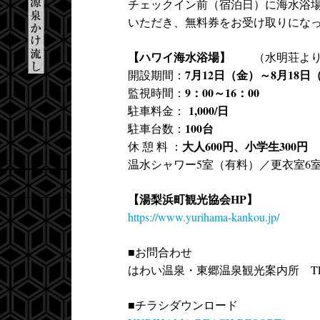
チェックイン前（宿泊日）に海水浴
いただき、無料券をお受け取りにな
【ハワイ海水浴場】
（水明荘より
7月12日（金）～8月18日
開設期間：
9：00～16：00
監視時間：
1,000/日
駐車料金：
100台
駐車台数：
大人600円、小学生300円
休 憩 料 ：
温水シャワー5室（有料）／更衣室6
【湯梨浜町観光協会HP】
https://www.yurihama-kankou.jp/
■お問合わせ
はわい温泉・東郷温泉観光案内所 TEL：08
■チラシダウンロード