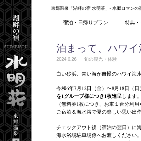
東郷温泉「湖畔の宿 水明荘」- 水郷ロマン
宿泊・日帰りプラン
特典・
泊まって、ハワイ
2024.6.26
旬の観光・体験
白い砂浜、青い海が自慢のハワイ海
令和6年7月12日（金）〜8月18日
を1グループ様につき1枚進呈
します
（無料券1枚につき、お車１台分利用
ご宿泊＆海水浴で夏の楽しい思い出
チェックアウト後（宿泊の翌日）に
海水浴場駐車場係へお渡しください