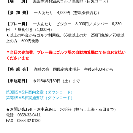
【場 所】
旭国際浜村温泉ゴルフ倶楽部（白兎コース）
【参 加 費】
一人あたり 4,000円（懇親会費含む）
【プレー費】
一人あたり ビジター 8,000円／メンバー 6,330
円 ＊昼食付き（1,000円）
★以上の料金からゴルフ利用税、65歳以上の方 250円免除／70歳以
上の方 500円免除
＊当日の参加費、プレー費はゴルフ場の自動精算機にて各自お支払い
くださいませ
【懇 親 会】
湖畔の宿 国民宿舎水明荘 午後5時30分から
【申込期日】
令和8年5月30日（土）まで
第3回SMS杯案内文章（ダウンロード）
第3回SMS杯実施要領（ダウンロード）
★お問い合わせ・お申込み
は 水明荘（担当：土海・石田まで）
電話 0858-32-0411
FAX 0858-32-0130