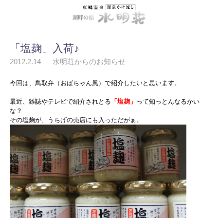
「塩麹」入荷♪
2012.2.14
水明荘からのお知らせ
今回は、鳥取弁（おばちゃん風）で紹介したいと思います。
最近、雑誌やテレビで紹介されとる
「塩麹」
って知っとんなるかい
な？
その塩麹が、うちげの売店にも入っただがぁ。