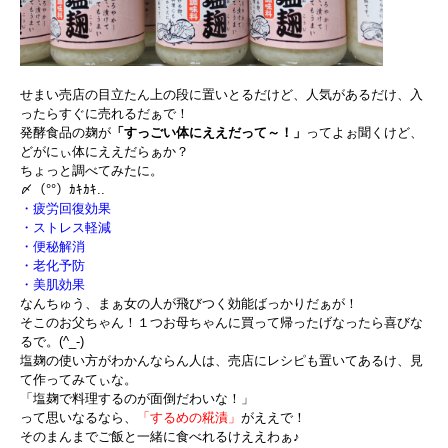
せまい売店の目立たん上の段に置いとるだけど、人気があるだけ、入
ったらすぐに売れるだぁで！
発酵食品の麹が
「すっごい体にええだって～！」
ってよぉ聞くけど、
どがにぃ体にええだらぁか？
ちょっと調べてみたに。
〆（°°）ｶｷｶｷ..
・疲労回復効果
・ストレス軽減
・便秘解消
・老化予防
・美肌効果
なんちゅう、まぁ女の人が飛びつく効能ばっかりだぁが！
そこのお父ちゃん！１つお母ちゃんに買って帰ったげなったら喜びな
るで。(^_-)
塩麹の使い方がわかんならん人は、売店にレシピも置いてあるけ、見
て作ってみてぃな。
「塩麹で料理するのが面倒だわいな！」
って思いなるなら、
「するめの糀漬」
がええで！
そのまんまでご飯と一緒に食べれるけええわぁ♪