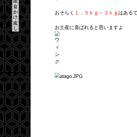
おそらく
１．５ｋｇ～２ｋｇ
はある
お土産に喜ばれると思いますよ