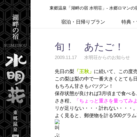
東郷温泉「湖畔の宿 水明荘」- 水郷ロマン
宿泊・日帰りプラン
特典・
旬！ あたご！
2009.11.17
水明荘からのお知らせ
先日の梨
「王秋」
に続いて、この度
この梨は梨の中で一番大きくとても
もちろん甘さもバツグン！
保存状態が良ければ3月頃まで食べる
さき程、
「ちょっと重さを量ってみ
リが足りない・・・計れない・・・
よく見ると、郵便物を計る500グラ