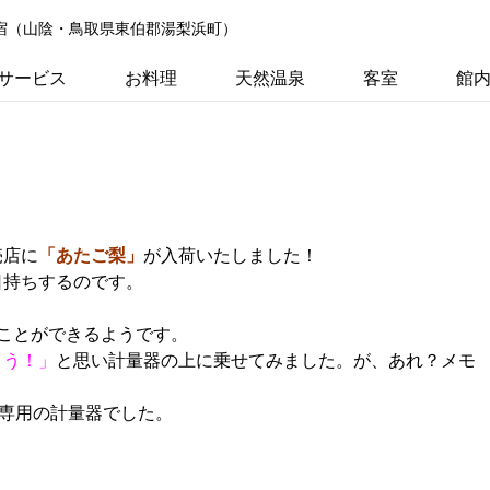
の宿（山陰・鳥取県東伯郡湯梨浜町）
サービス
お料理
天然温泉
客室
館
売店に
「あたご梨」
が入荷いたしました！
日持ちするのです。
ことができるようです。
よう！」
と思い計量器の上に乗せてみました。が、あれ？メモ
。
ム専用の計量器でした。