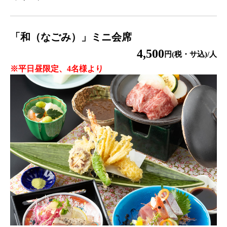
「和（なごみ）」ミニ会席
4,500
円(税・サ込)/人
※平日昼限定、4名様より