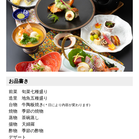
お品書き
前菜 旬菜七種盛り
造里 地魚五種盛り
台物 牛陶板焼き
(＊日により内容が変わります)
焼物 季節の焼物
蒸物 茶碗蒸し
揚物 天婦羅
酢物 季節の酢物
デザート