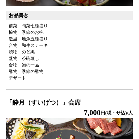
お品書き
前菜 旬菜七種盛り
椀物 季節のお椀
造里 地魚五種盛り
台物 和牛ステーキ
焼物 のど黒
蒸物 茶碗蒸し
合物 鮑の一品
酢物 季節の酢物
デザート
「酔月（すいげつ）」会席
7,000
円(税・サ込)/人